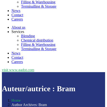
Filling & Warehousing
Terminalling & Storage
News
Contact
Careers
About us
Services
Blending
Chemical distribution
Filling & Warehousing
Terminalling & Storage
News
Contact
Careers
visit www.gadot.com
Auteur/autrice :
Bram
Home
Author Archives: Bram