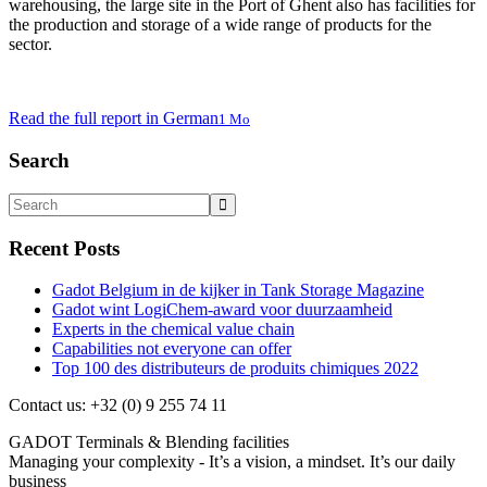
warehousing, the large site in the Port of Ghent also has facilities for
the production and storage of a wide range of products for the
sector.
Read the full report in German
1 Mo
Search
Recent Posts
Gadot Belgium in de kijker in Tank Storage Magazine
Gadot wint LogiChem-award voor duurzaamheid
Experts in the chemical value chain
Capabilities not everyone can offer
Top 100 des distributeurs de produits chimiques 2022
Contact us: +32 (0) 9 255 74 11
GADOT Terminals & Blending facilities
Managing your complexity - It’s a vision, a mindset. It’s our daily
business