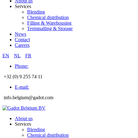
About us
Services
Blending
Chemical distribution
Filling & Warehousing
Terminalling & Storage
News
Contact
Careers
EN
NL
FR
Phone:
+32 (0) 9 255 74 11
E-mail:
info.belgium@gadot.com
About us
Services
Blending
Chemical distribution