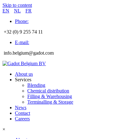
Skip to content
EN
NL
FR
Phone:
+32 (0) 9 255 74 11
E-mail:
info.belgium@gadot.com
About us
Services
Blending
Chemical distribution
Filling & Warehousing
Terminalling & Storage
News
Contact
Careers
×